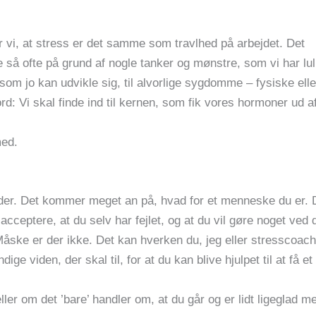
or vi, at stress er det samme som travlhed på arbejdet. Det
så ofte på grund af nogle tanker og mønstre, som vi har lul
s, som jo kan udvikle sig, til alvorlige sygdomme – fysiske elle
d: Vi skal finde ind til kernen, som fik vores hormoner ud a
med.
eder. Det kommer meget an på, hvad for et menneske du er. 
 acceptere, at du selv har fejlet, og at du vil gøre noget ved 
Måske er der ikke. Det kan hverken du, jeg eller stresscoac
 viden, der skal til, for at du kan blive hjulpet til at få et
ller om det ’bare’ handler om, at du går og er lidt ligeglad m