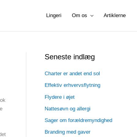
Lingeri
Om os
Artiklerne
Seneste indlæg
Charter er andet end sol
Effektiv erhvervsflytning
Flydere i øjet
nok
ge
Nattesøvn og allergi
Sager om forældremyndighed
Branding med gaver
det