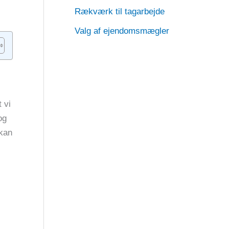
Rækværk til tagarbejde
Valg af ejendomsmægler
 vi
og
 kan