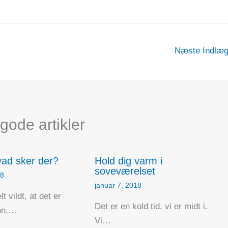
Næste Indlæ
gode artikler
ad sker der?
Hold dig varm i
soveværelset
18
januar 7, 2018
lt vildt, at det er
Det er en kold tid, vi er midt i.
an,…
Vi…