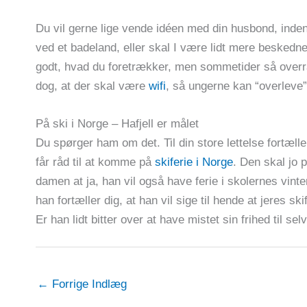
Du vil gerne lige vende idéen med din husbond, inden
ved et badeland, eller skal I være lidt mere beskedne
godt, hvad du foretrækker, men sommetider så overr
dog, at der skal være
wifi
, så ungerne kan “overleve”
På ski i Norge – Hafjell er målet
Du spørger ham om det. Til din store lettelse fortæll
får råd til at komme på
skiferie i Norge
. Den skal jo 
damen at ja, han vil også have ferie i skolernes vint
han fortæller dig, at han vil sige til hende at jeres skif
Er han lidt bitter over at have mistet sin frihed til se
←
Forrige Indlæg