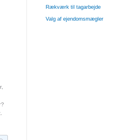
Rækværk til tagarbejde
Valg af ejendomsmægler
r,
r?
.