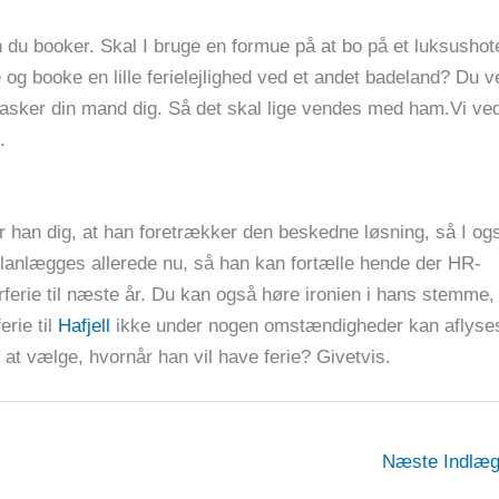
 du booker. Skal I bruge en formue på at bo på et luksushot
 og booke en lille ferielejlighed ved et andet badeland? Du v
asker din mand dig. Så det skal lige vendes med ham.Vi ve
.
er han dig, at han foretrækker den beskedne løsning, så I og
planlægges allerede nu, så han kan fortælle hende der HR-
erferie til næste år. Du kan også høre ironien i hans stemme,
erie til
Hafjell
ikke under nogen omstændigheder kan aflyse
lv at vælge, hvornår han vil have ferie? Givetvis.
Næste Indlæ