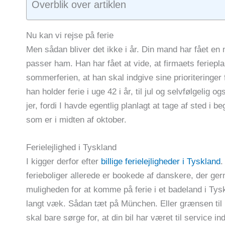
Overblik over artiklen
Nu kan vi rejse på ferie
Men sådan bliver det ikke i år. Din mand har fået en ny
passer ham. Han har fået at vide, at firmaets feriepl
sommerferien, at han skal indgive sine prioriteringer f
han holder ferie i uge 42 i år, til jul og selvfølgelig o
jer, fordi I havde egentlig planlagt at tage af sted 
som er i midten af oktober.
Ferielejlighed i Tyskland
I kigger derfor efter
billige ferielejligheder i Tyskland
.
ferieboliger allerede er bookede af danskere, der gerne
muligheden for at komme på ferie i et badeland i Tysk
langt væk. Sådan tæt på München. Eller grænsen til 
skal bare sørge for, at din bil har været til service in