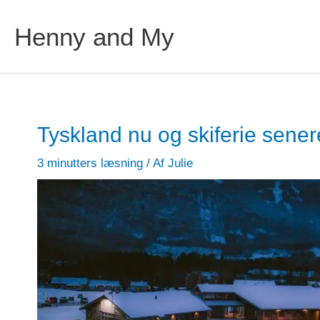
Henny and My
Tyskland nu og skiferie sener
3 minutters læsning
/ Af
Julie