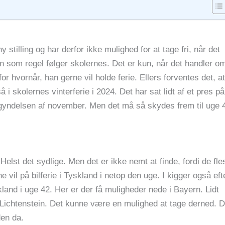
 stilling og har derfor ikke mulighed for at tage fri, når det
an som regel følger skolernes. Det er kun, når det handler o
or hvornår, han gerne vil holde ferie. Ellers forventes det, at
gså i skolernes vinterferie i 2024. Det har sat lidt af et pres på
i begyndelsen af november. Men det må så skydes frem til uge 
 Helst det sydlige. Men det er ikke nemt at finde, fordi de fle
 vil på bilferie i Tyskland i netop den uge. I kigger også eft
land i uge 42. Her er der få muligheder nede i Bayern. Lidt
Lichtenstein. Det kunne være en mulighed at tage derned. 
den da.