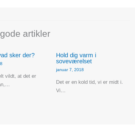
gode artikler
ad sker der?
Hold dig varm i
soveværelset
18
januar 7, 2018
lt vildt, at det er
Det er en kold tid, vi er midt i.
an,…
Vi…