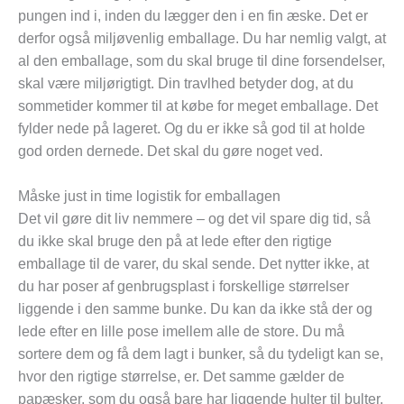
pungen ind i, inden du lægger den i en fin æske. Det er
derfor også miljøvenlig emballage. Du har nemlig valgt, at
al den emballage, som du skal bruge til dine forsendelser,
skal være miljørigtigt. Din travlhed betyder dog, at du
sommetider kommer til at købe for meget emballage. Det
fylder nede på lageret. Og du er ikke så god til at holde
god orden dernede. Det skal du gøre noget ved.
Måske just in time logistik for emballagen
Det vil gøre dit liv nemmere – og det vil spare dig tid, så
du ikke skal bruge den på at lede efter den rigtige
emballage til de varer, du skal sende. Det nytter ikke, at
du har poser af genbrugsplast i forskellige størrelser
liggende i den samme bunke. Du kan da ikke stå der og
lede efter en lille pose imellem alle de store. Du må
sortere dem og få dem lagt i bunker, så du tydeligt kan se,
hvor den rigtige størrelse, er. Det samme gælder de
papæsker, som du også bare har liggende hulter til bulter.