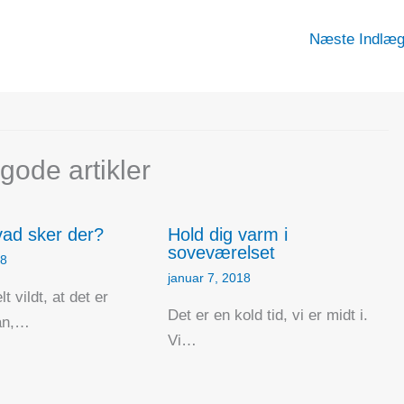
Næste Indlæ
gode artikler
ad sker der?
Hold dig varm i
soveværelset
18
januar 7, 2018
lt vildt, at det er
Det er en kold tid, vi er midt i.
an,…
Vi…