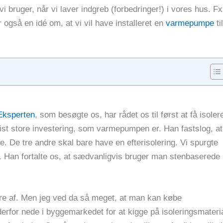
i bruger, når vi laver indgreb (forbedringer!) i vores hus. Fx
r også en idé om, at vi vil have installeret en
varmepumpe
til
Eksperten
, som besøgte os, har rådet os til først at få isoler
vist store investering, som varmepumpen er. Han fastslog, at
e. De tre andre skal bare have en efterisolering. Vi spurgte
 Han fortalte os, at sædvanligvis bruger man stenbaserede
ere af. Men jeg ved da så meget, at man kan købe
erfor nede i byggemarkedet for at kigge på isoleringsmateri