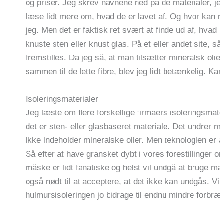
og priser. Jeg skrev navnene ned på de materialer, jeg
læse lidt mere om, hvad de er lavet af. Og hvor kan
jeg. Men det er faktisk ret svært at finde ud af, hvad 
knuste sten eller knust glas. På et eller andet site, 
fremstilles. Da jeg så, at man tilsætter mineralsk oli
sammen til de lette fibre, blev jeg lidt betænkelig. 
Isoleringsmaterialer
Jeg læste om flere forskellige firmaers isoleringsma
det er sten- eller glasbaseret materiale. Det undrer mi
ikke indeholder mineralske olier. Men teknologien er
Så efter at have gransket dybt i vores forestillinger o
måske er lidt fanatiske og helst vil undgå at bruge ma
også nødt til at acceptere, at det ikke kan undgås. V
hulmursisoleringen jo bidrage til endnu mindre forbræn