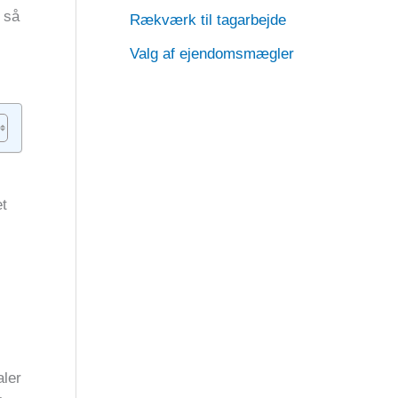
 så
Rækværk til tagarbejde
Valg af ejendomsmægler
et
aler