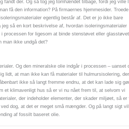
 fandt der. Og så tog jeg tomhændet tilbage, fordi jeg ville l
 man få den information? På firmaernes hjemmesider. Troede
isoleringsmaterialer egentlig består af. Det er jo ikke bare
så jeg så en kort beskrivelse af, hvordan isoleringsmaterialer
e i processen for ligesom at binde stenstøvet eller glasstøvet
Kan man ikke undgå det?
terialer. Og den mineralske olie indgår i processen – uanset
g lidt, at man ikke kan få materialer til hulmursisolering, de
 åbenbart ikke så langt fremme endnu, at det kan lade sig gø
m et klimavenligt hus så er vi nu nået frem til, at selvom vi
terialer, der indeholder elementer, der skader miljøet, så er 
i ved dog, at det er meget små mængder. Og på langt sigt vil
ding af fossilt baseret olie.