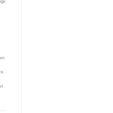
ige
 om
r
re.
vi