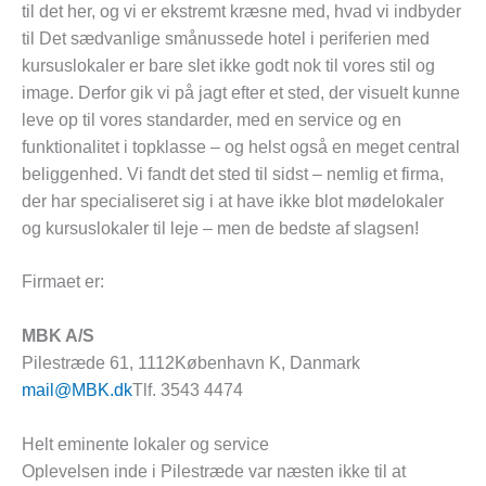
til det her, og vi er ekstremt kræsne med, hvad vi indbyder
til Det sædvanlige smånussede hotel i periferien med
kursuslokaler er bare slet ikke godt nok til vores stil og
image. Derfor gik vi på jagt efter et sted, der visuelt kunne
leve op til vores standarder, med en service og en
funktionalitet i topklasse – og helst også en meget central
beliggenhed. Vi fandt det sted til sidst – nemlig et firma,
der har specialiseret sig i at have ikke blot mødelokaler
og kursuslokaler til leje – men de bedste af slagsen!
Firmaet er:
MBK A/S
Pilestræde 61, 1112København K, Danmark
mail@MBK.dk
Tlf. 3543 4474
Helt eminente lokaler og service
Oplevelsen inde i Pilestræde var næsten ikke til at