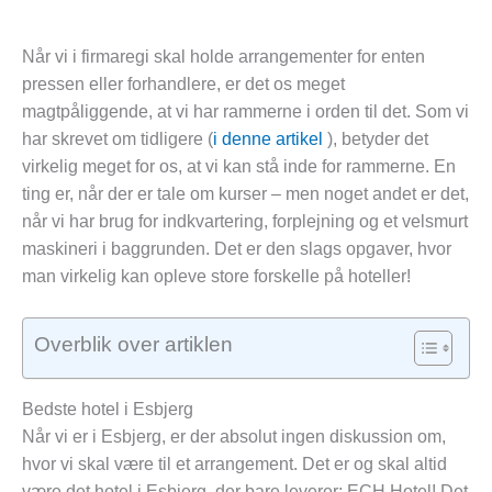
Når vi i firmaregi skal holde arrangementer for enten
pressen eller forhandlere, er det os meget
magtpåliggende, at vi har rammerne i orden til det. Som vi
har skrevet om tidligere (
i denne artikel
), betyder det
virkelig meget for os, at vi kan stå inde for rammerne. En
ting er, når der er tale om kurser – men noget andet er det,
når vi har brug for indkvartering, forplejning og et velsmurt
maskineri i baggrunden. Det er den slags opgaver, hvor
man virkelig kan opleve store forskelle på hoteller!
Overblik over artiklen
Bedste hotel i Esbjerg
Når vi er i Esbjerg, er der absolut ingen diskussion om,
hvor vi skal være til et arrangement. Det er og skal altid
være det hotel i Esbjerg, der bare leverer: ECH Hotel! Det