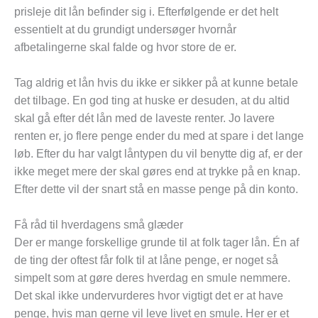
prisleje dit lån befinder sig i. Efterfølgende er det helt
essentielt at du grundigt undersøger hvornår
afbetalingerne skal falde og hvor store de er.
Tag aldrig et lån hvis du ikke er sikker på at kunne betale
det tilbage. En god ting at huske er desuden, at du altid
skal gå efter dét lån med de laveste renter. Jo lavere
renten er, jo flere penge ender du med at spare i det lange
løb. Efter du har valgt låntypen du vil benytte dig af, er der
ikke meget mere der skal gøres end at trykke på en knap.
Efter dette vil der snart stå en masse penge på din konto.
Få råd til hverdagens små glæder
Der er mange forskellige grunde til at folk tager lån. Én af
de ting der oftest får folk til at låne penge, er noget så
simpelt som at gøre deres hverdag en smule nemmere.
Det skal ikke undervurderes hvor vigtigt det er at have
penge, hvis man gerne vil leve livet en smule. Her er et